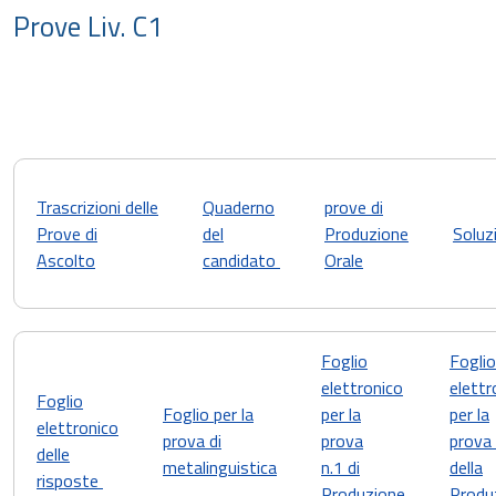
Prove Liv. C1
Trascrizioni delle
Quaderno
prove di
Prove di
del
Produzione
Soluz
Ascolto
candidato
Orale
Foglio
Foglio
elettronico
elettr
Foglio
Foglio per la
per la
per la
elettronico
prova di
prova
prova 
delle
metalinguistica
n.1 di
della
risposte
Produzione
Produ