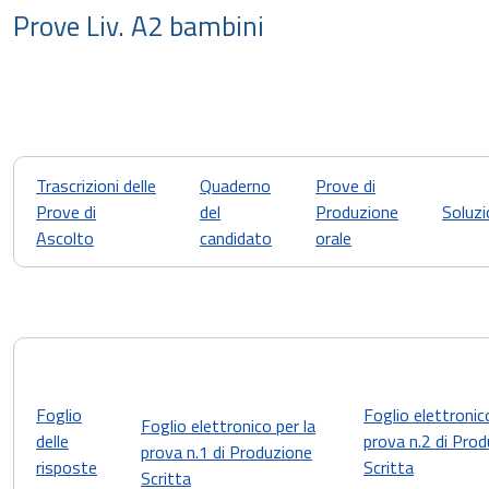
Prove Liv. A2 bambini
Trascrizioni delle
Quaderno
Prove di
Prove di
del
Produzione
Soluzi
Ascolto
candidato
orale
Foglio
Foglio elettronic
Foglio elettronico per la
delle
prova n.2 di Pro
prova n.1 di Produzione
risposte
Scritta
Scritta