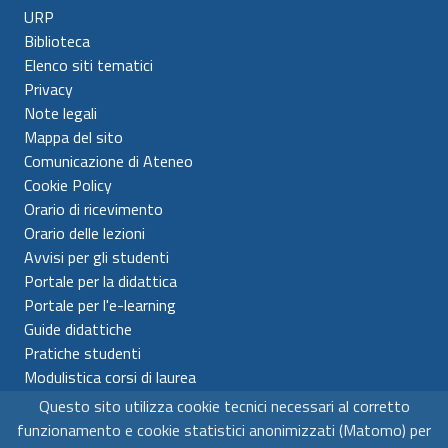
URP
Biblioteca
Elenco siti tematici
Privacy
Note legali
Mappa del sito
Comunicazione di Ateneo
Cookie Policy
Orario di ricevimento
Orario delle lezioni
Avvisi per gli studenti
Portale per la didattica
Portale per l'e-learning
Guide didattiche
Pratiche studenti
Modulistica corsi di laurea
Questo sito utilizza cookie tecnici necessari al corretto
Universitá per Stranieri di Siena
funzionamento e cookie statistici anonimizzati (Matomo) per
C.F. 80007610522 - P.IVA 00980510523