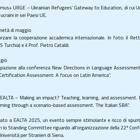
smus+ URGE – Ukrainian Refugees' Gateway to Education, di cui Uni
ucraini in sei Paesi UE.
– metà di maggio
forzare la cooperazione accademica internazionale. In foto: il R
Turchia) e il Prof. Pietro Cataldi.
ggio
rtecipazione alla conferenza New Directions in Language Assessment 
 Certification Assessment: A focus on Latin America".
 EALTA – Making an impact? Teaching, learning, and assessment. Pr
earning through a scenario-based assessment. The Italian SBA".
ipato a EALTA 2025, un evento sempre stimolante e ricco di spunt
on lo Standing Committee riguardo all'organizzazione della 22ª Conf
versità per Stranieri di Siena.