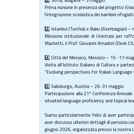
Prima riunione in presenza del progetto Era
l’integrazione scolastica dei bambini rifugiati 
3️⃣ Istanbul (Turchia) e Baku (Azerbaigian) 
Missione istituzionale di Unistrasi per raf
Machetti, il Prof. Giovanni Amadori (Desk CILS 
4️⃣ Città del Messico, Messico – 15 -17 ma
Visita all’Istituto Italiano di Cultura e pa
"Evolving perspectives for Italian Language
5️⃣ Salisburgo, Austria – 26-31 maggio
Partecipazione alla 21ª Conferenza Annuale
situated language proficiency and topical l
Siamo particolarmente felici di aver partec
aver discusso ulteriori dettagli di persona c
giugno 2026, organizzata presso la nostra Uni